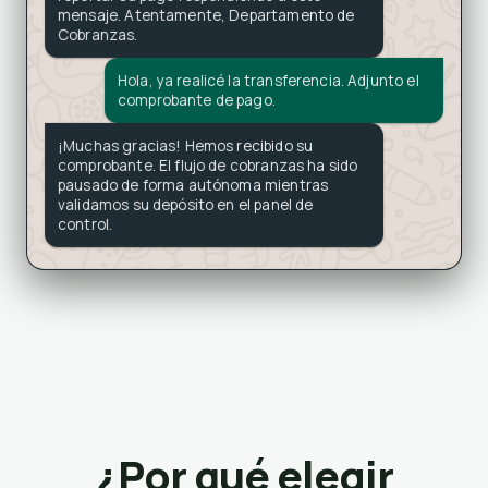
  "receiver": {

    "ruc": "20100041234",

    "name": "CLIENTE S.A."

  },

  "items": [{

    "description": "Servicios ERP Integration",

    "value": 1500.00

  }],

  "payment": {

    "type": "CREDITO",

    "due_date": "2026-07-15"

  }

}
✓ Sincronizado en 2 Días con SAP / Oracle /
Dynamics