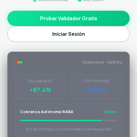
Probar Validador Gratis
Iniciar Sesión
Dashboard - Ratifika
Recuperación
DSO Promedio
+87.4%
14 Días
Cobranza Autónoma WABA
Activo
345 de 350 facturas conciliadas a tiempo por bot