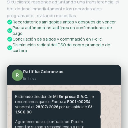
Sincroniza tus facturas y automatiza tus cobranzas
desde tus sistemas de ventas, ERP o CRM actuales en
tiempo récord. Nuestra API REST unificada es tan simple
de integrar que en solo 2 días estarás operando.
Sincronización robusta con SAP, Oracle y Microsoft
Dynamics
Integración plug-and-play con sistemas hospitalarios y
legacy
Documentación técnica interactiva e intuitiva de nivel
experto
Despliegue ágil de pruebas y puesta en producción en
48 horas
POST /api/v1/emission/invoice
200 OK (2d)
{

  "emitter": "20607171433",

  "document_type": "01",

  "serie": "F001",

  "number": "0005423",
