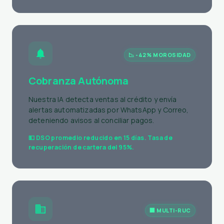
📈 Ahorro de hasta 85% de tiempo operativo en
emisión masiva. Uptime del 99.9%.
📉 -42% MOROSIDAD
Cobranza Autónoma
Nuestra IA detecta ventas al crédito y envía
alertas automatizadas por WhatsApp y Correo,
deteniendo avisos al conciliar pagos.
💵 DSO promedio reducido en 15 días. Tasa de
recuperación de cartera del 95%.