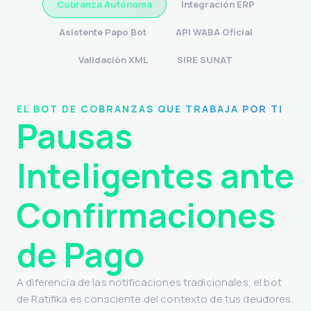
Cobranza Autónoma
Integración ERP
Asistente Papo Bot
API WABA Oficial
Validación XML
SIRE SUNAT
INTEGRACIÓN TÉCNICA ULTRA-RÁPIDA
API REST
unificada
compatible con
cualquier
sistema